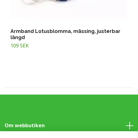
Armband Lotusblomma, mässing, justerbar
A
längd
1
109 SEK
Om webbutiken