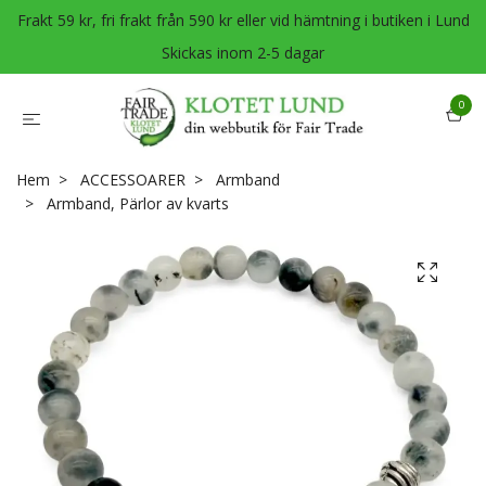
Frakt 59 kr, fri frakt från 590 kr eller vid hämtning i butiken i Lund
Skickas inom 2-5 dagar
0
Hem
ACCESSOARER
Armband
Armband, Pärlor av kvarts