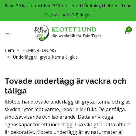
Frakt 59 kr, fri frakt från 590 kr eller vid hämtning i butiken i Lund
Skickas inom 2-5 dagar
0
Hem
HEMINREDNING
Underlägg till gryta, kanna & glas
Tovade underlägg är vackra och
tåliga
Klotets handtovade underlägg till gryta, kanna och glas
skyddar ytor mot värme, repor eller fukt. De är tåliga,
smutsavvisande och isolerande. Detta är viktiga
egenskapar för ett underlägg, lika viktigt är ofta att det
är dekorativt. Klotets underlägg är av naturmaterial