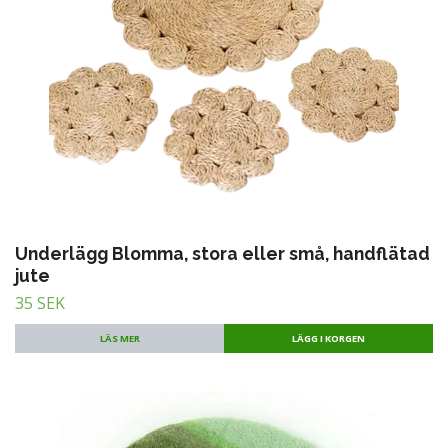
Underlägg Blomma, stora eller små, handflätad
jute
35 SEK
LÄS MER
LÄGG I KORGEN