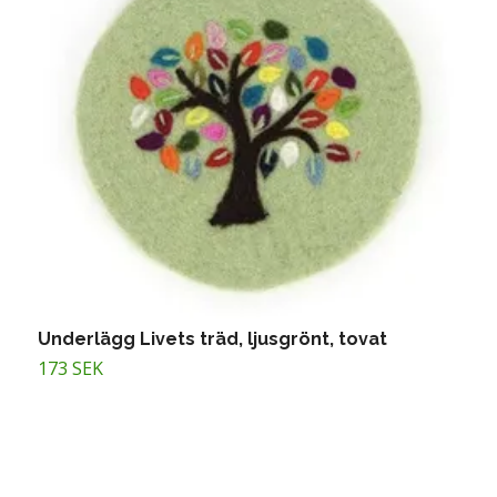
Underlägg Livets träd, ljusgrönt, tovat
U
173 SEK
3