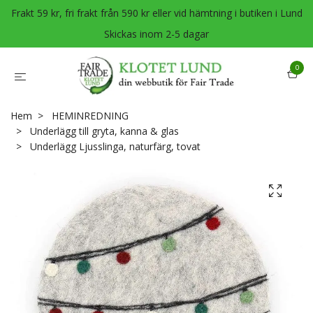
Frakt 59 kr, fri frakt från 590 kr eller vid hämtning i butiken i Lund
Skickas inom 2-5 dagar
0
Hem
HEMINREDNING
Underlägg till gryta, kanna & glas
Underlägg Ljusslinga, naturfärg, tovat