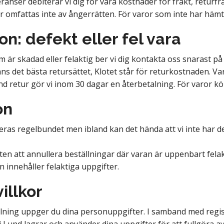
ranser debiterar vi dig för våra kostnader för frakt, returf
r omfattas inte av ångerrätten. För varor som inte har hämtats
n: defekt eller fel vara
 är skadad eller felaktig ber vi dig kontakta oss snarast p
 det bästa retursättet, Klotet står för returkostnaden. Var
 retur gör vi inom 30 dagar en återbetalning. För varor köp
on
as regelbundet men ibland kan det hända att vi inte har den v
ten att annullera beställningar där varan är uppenbart felakti
 innehåller felaktiga uppgifter.
illkor
llning uppger du dina personuppgifter. I samband med regis
i Lund lagrar och använder dina uppgifter för att fullgöra a