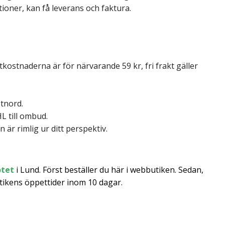
ioner, kan få leverans och faktura.
kostnaderna är för närvarande 59 kr, fri frakt gäller
:
stnord.
HL till ombud.
är rimlig ur ditt perspektiv.
otet
i Lund. Först beställer du här i webbutiken. Sedan
,
ikens öppettider inom 10 dagar.