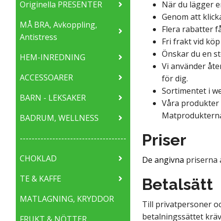
Originella PRESENTER
När du lägger en
Genom att klick
MÅ BRA, Avkoppling,
Flera rabatter f
Antistress
Fri frakt vid kö
Önskar du en st
HEM-INREDNING
Vi använder åte
ACCESSOARER
för dig.
Sortimentet i w
BARN - LEKSAKER
Våra produkter 
M
atprodukterna
BADRUM, WELLNESS
Priser
------------------------------------
CHOKLAD
De angivna
priserna ä
TE & KAFFE
Betalsätt
MATLAGNING, KRYDDOR
Till privatpersoner o
betalningssättet krä
FRUKT & NÖTTER