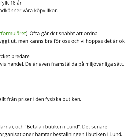
llt 18 år.
odkänner våra köpvillkor.
tformuläret
). Ofta går det snabbt att ordna.
nyggt ut, men känns bra för oss och vi hoppas det är ok
ycket bredare.
tvis handel
. De är även framställda på miljövänliga sätt.
lt från priser i den fysiska butiken.
Klarna), och "Betala i butiken i Lund". Det senare
organisationer hämtar beställningen i butiken i Lund.