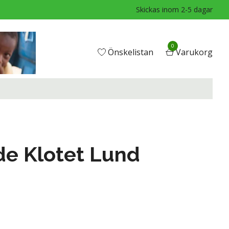
Skickas inom 2-5 dagar
0
Önskelistan
Varukorg
ade Klotet Lund