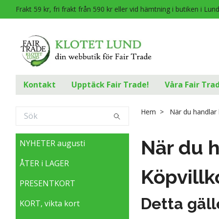
Frakt 59 kr, fri frakt från 590 kr eller vid hämtning i butiken i Lun
Kontakt
Upptäck Fair Trade!
Våra Fair Tra
Hem
När du handlar 
När du h
NYHETER augusti
ÅTER i LAGER
Köpvillk
PRESENTKORT
Detta gälle
KORT, vikta kort