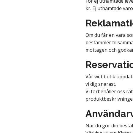
För ej uthämtade leve
kr. Ej uthämtade varo
Reklamatio
Om du får en vara som
bestämmer tillsammans
mottagen och godkänd
Reservati
Vår webbutik uppdater
vi dig snarast.
Vi förbehåller oss rät
produktbeskrivningen
Användarv
När du gör din bestä
Världsbutiken Klotet 