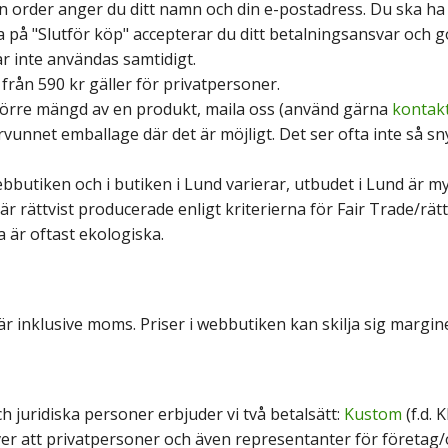
 order anger du ditt namn och din e-postadress. Du ska ha fy
a på "Slutför köp" accepterar du ditt betalningsansvar och g
år inte användas samtidigt.
p från 590 kr gäller för privatpersoner.
örre mängd av en produkt, maila oss (använd gärna
kontak
rvunnet emballage där det är möjligt. Det ser ofta inte så s
ebbutiken och i butiken i Lund varierar, utbudet i Lund är m
är rättvist producerade enligt
kriterierna för Fair Trade/rät
 är oftast ekologiska.
r inklusive moms. Priser i webbutiken kan skilja sig marginel
ch juridiska personer erbjuder vi två betalsätt:
Kustom
(f.d. 
ver att privatpersoner och även representanter för företag/