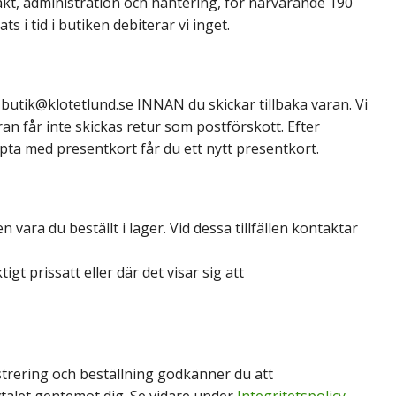
rakt, administration och hantering, för närvarande 190
 i tid i butiken debiterar vi inget.
å
butik@klotetlund.se
INNAN du skickar tillbaka varan. Vi
an får inte skickas retur som postförskott. Efter
ta med presentkort får du ett nytt presentkort.
ara du beställt i lager. Vid dessa tillfällen kontaktar
gt prissatt eller där det visar sig att
trering och beställning godkänner du att
vtalet gentemot dig. Se vidare under
Integritetspolicy
.