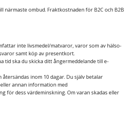
 till närmaste ombud. Fraktkostnaden för B2C och B2B
fattar inte livsmedel/matvaror, varor som av hälso-
gsvaror samt köp av presentkort.
 tid ska du skicka ditt ångermeddelande till e-
 återsändas inom 10 dagar. Du själv betalar
l eller annan information med
g för dess värdeminskning. Om varan skadas eller