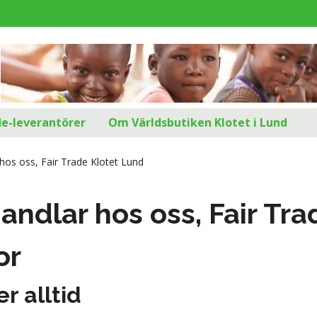
d
de-leverantörer
Om Världsbutiken Klotet i Lund
hos oss, Fair Trade Klotet Lund
andlar hos oss, Fair Tr
or
r alltid