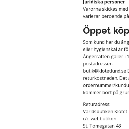
Juridiska personer
Varorna skickas med 
varierar beroende på
Öppet köp
Som kund har du ånge
eller hygienskäl är f
Ångerrätten gäller i 
postadressen
butik@klotetlund.se
D
returkostnaden. Det ä
ordernummer/kunduppg
kommer bort på grund
Returadress:
Världsbutiken Klotet
c/o webbutiken
St. Tomegatan 48