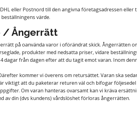
DHL eller Postnord till den angivna företagsadressen eller
 beställningens värde.
 / Ångerrätt
rrätt på oanvända varor i oförändrat skick. Ångerrätten om
örseglade, produkter med nedsatta priser, vidare beställnin
14 dagar från dagen efter att du tagit emot varan. Inom denna
ärefter kommer vi överens om retursättet. Varan ska sedan
r viktigt att du paketerar returen väl och bifogar följesede
ifter. Om varan hanteras ovarsamt kan vi kräva ersättnin
 av din (dvs kundens) vårdslöshet förloras ångerrätten.