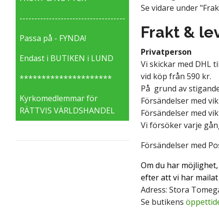
Se vidare under "Frak
------------------------------------
Frakt & le
Passa på - FYNDA!
Privatperson
Endast i BUTIKEN i LUND
Vi skickar med DHL ti
vid köp från 590 kr.
*********************
På grund av stigand
Kyrkomedlemmar för
Försändelser med vikt
RÄTTVIS VÄRLDSHANDEL
Försändelser med vikt
Vi försöker varje gån
Försändelser med Po
Om du har möjlighet, 
e
fter att vi har mail
Adress: Stora Tomega
Se butikens
öppettid