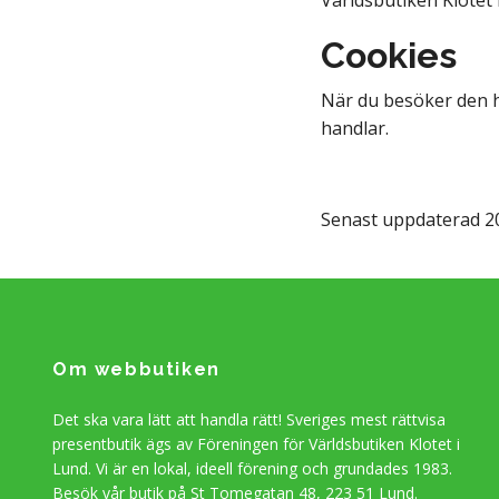
Cookies
När du besöker den h
handlar.
Senast uppdaterad 2
Om webbutiken
Det ska vara lätt att handla rätt! Sveriges mest rättvisa
presentbutik ägs av Föreningen för Världsbutiken Klotet i
Lund. Vi är en lokal, ideell förening och grundades 1983.
Besök vår butik på St Tomegatan 48, 223 51 Lund.