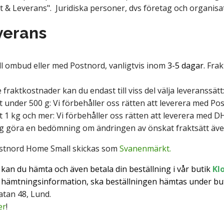
t & Leverans". Juridiska personer, dvs f
öretag och organisat
verans
ll ombud eller med Postnord, vanligtvis
inom
3-5 dagar.
Frakt
e fraktkostnader
kan du endast till viss del välja leveranssätt
 under 500 g: Vi förbehåller oss rätten att leverera med Po
 1 kg och mer: Vi förbehåller oss rätten att leverera med D
g göra en bedömning om ändringen av önskat fraktsätt även 
stnord Home Small skickas som
Svanenmärkt.
kan du hämta och även betala din beställning i vår butik
Kl
at hämtningsinformation,
ska beställningen hämtas under but
tan 48, Lund.
er
!