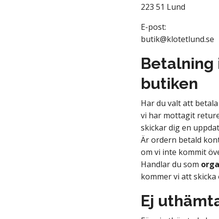
223 51 Lund
E-post:
butik@klotetlund.se
Betalning 
butiken
Har du valt att betal
vi har mottagit retur
skickar dig en uppdat
Är ordern betald kont
om vi inte kommit öv
Handlar du som
orga
kommer vi att skicka 
Ej uthämt