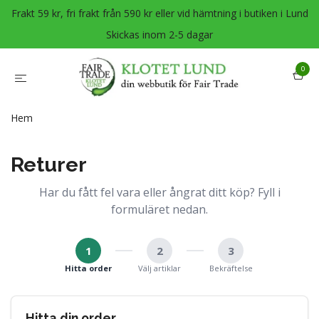
Frakt 59 kr, fri frakt från 590 kr eller vid hämtning i butiken i Lund
Skickas inom 2-5 dagar
0
Hem
Returer
Har du fått fel vara eller ångrat ditt köp? Fyll i
formuläret nedan.
1
2
3
Hitta order
Välj artiklar
Bekräftelse
Hitta din order