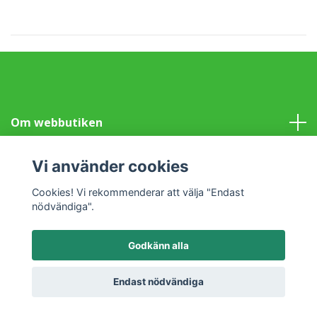
Om webbutiken
Information
Vi använder cookies
Cookies! Vi rekommenderar att välja "Endast
Sociala medier
nödvändiga".
Godkänn alla
© 2026 Klotet i Lund Fair Trade
Powered by Quickbutik
Endast nödvändiga