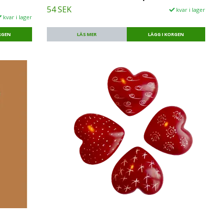
54 SEK
kvar i lager
kvar i lager
LÄS MER