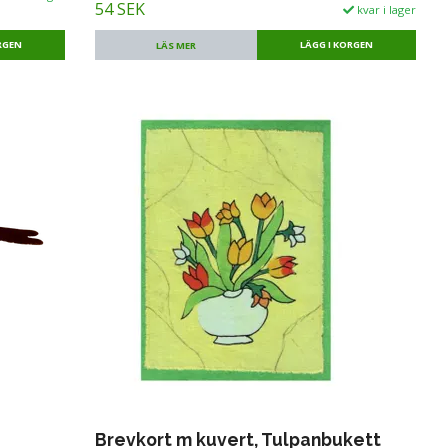
54 SEK
kvar i lager
LÄS MER
Brevkort m kuvert, Tulpanbukett