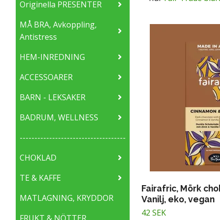
Originella PRESENTER
MÅ BRA, Avkoppling,
Antistress
HEM-INREDNING
ACCESSOARER
BARN - LEKSAKER
BADRUM, WELLNESS
------------------------------------
CHOKLAD
TE & KAFFE
Fairafric, Mörk ch
MATLAGNING, KRYDDOR
Vanilj, eko, vegan
42 SEK
FRUKT & NÖTTER