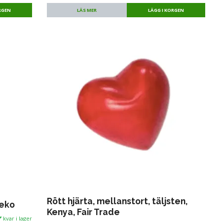
LÄS MER
Rött hjärta, mellanstort, täljsten,
 eko
Kenya, Fair Trade
kvar i lager