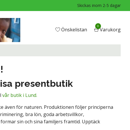
Skickas inom 2-5 dagar
0
Önskelistan
Varukorg
e!
isa presentbutik
ll
vår butik i Lund.
nke även för naturen. Produktionen följer principerna
riminering, bra lön, goda arbetsvillkor,
formar sin och sina familjers framtid. Upptäck