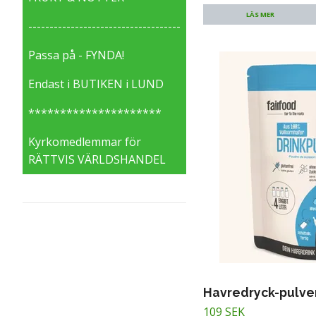
LÄS MER
------------------------------------
Passa på - FYNDA!
Endast i BUTIKEN i LUND
*********************
Kyrkomedlemmar för
RÄTTVIS VÄRLDSHANDEL
Havredryck-pulver
109 SEK