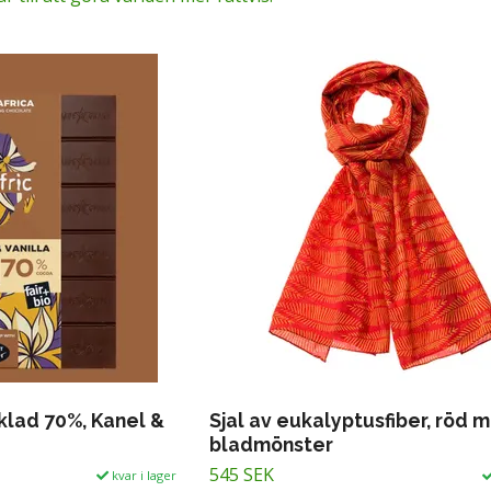
oklad 70%, Kanel &
Sjal av eukalyptusfiber, röd 
bladmönster
545 SEK
kvar i lager