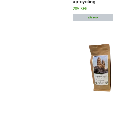
up-cycling
285 SEK
LÄS MER