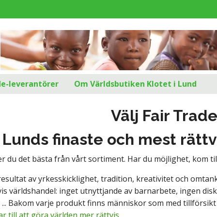
d
de-leverantörer
Om Världsbutiken Klotet i Lund
Välj Fair Trad
Lunds finaste och mest rättv
r du det bästa från vårt sortiment. Har du möjlighet, kom ti
esultat av yrkesskicklighet, tradition, kreativitet och omta
tvis världshandel: inget utnyttjande av barnarbete, ingen disk
... Bakom varje produkt finns människor som med tillförsikt 
r till att göra världen mer rättvis.