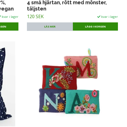
7%,
4 små hjärtan, rött med mönster,
 vegan
täljsten
120 SEK
kvar i lager
kvar i lager
LÄS MER