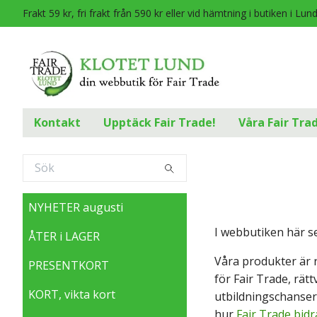
Frakt 59 kr, fri frakt från 590 kr eller vid hämtning i butiken i Lun
Kontakt
Upptäck Fair Trade!
Våra Fair Tra
NYHETER augusti
I webbutiken här se
ÅTER i LAGER
Våra produkter är r
PRESENTKORT
för Fair Trade, rät
KORT, vikta kort
utbildningschanser 
hur
Fair Trade bidra