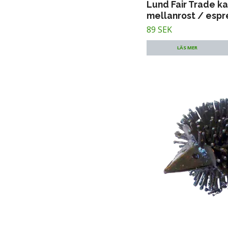
Lund Fair Trade ka
mellanrost / espr
89 SEK
LÄS MER