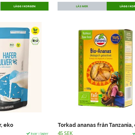
LÄS MER
, eko
Torkad ananas från Tanzania,
45 SEK
kvar i lager