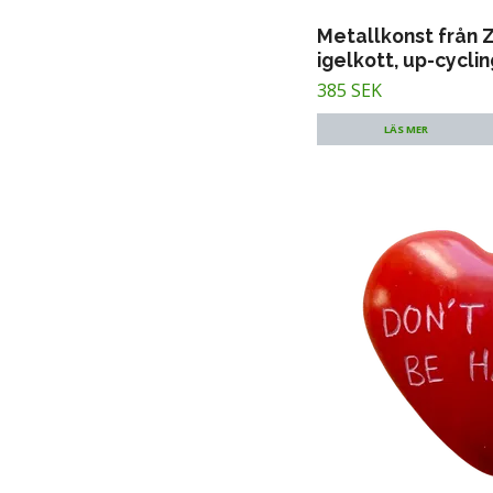
Metallkonst från 
igelkott, up-cyclin
385 SEK
LÄS MER