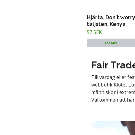
Hjärta, Don't worr
täljsten, Kenya
57 SEK
LÄS MER
Fair Trad
Till vardag eller fe
webbutik Klotet Lun
människor i extremt
Välkommen att han