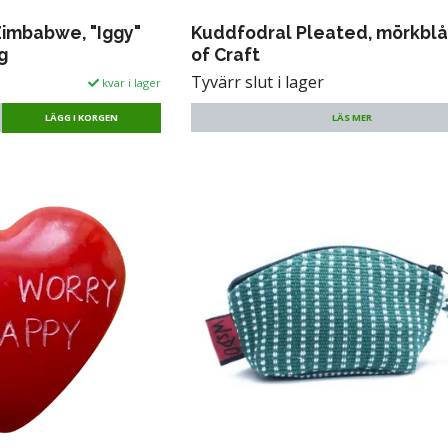
Zimbabwe, "Iggy"
Kuddfodral Pleated, mörkblå
g
of Craft
Tyvärr slut i lager
kvar i lager
LÄS MER