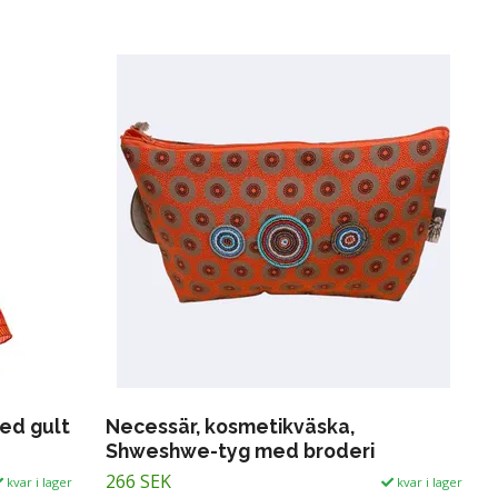
med gult
Necessär, kosmetikväska,
Shweshwe-tyg med broderi
266 SEK
kvar i lager
kvar i lager