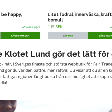
y be happy,
Litet fodral, innerväska, kraft
bomull
115 SEK
kvar i lager
LÄS MER
LÄGG I KO
e Klotet Lund gör det lätt för
st - här, i Sveriges finaste och största webbutik för Fair Trade,
d gör du världen bättre, mer rättvis. Du visar att du är en 
 fattiga regioner långt borta från oss möjlighet att skapa sig
dla!