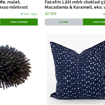
ffe, malet,
Fairafric Lätt mörk choklad 5
esso mörkrost
Macadamia & Karamell, eko,
42 SEK
kvar i lager
LÄGG I KORGEN
LÄS MER