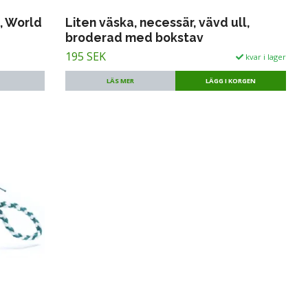
, World
Liten väska, necessär, vävd ull,
broderad med bokstav
195 SEK
kvar i lager
LÄS MER
LÄGG I KORGEN