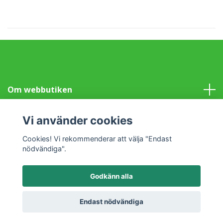
Om webbutiken
Information
Vi använder cookies
Cookies! Vi rekommenderar att välja "Endast
Sociala medier
nödvändiga".
Godkänn alla
© 2026 Klotet i Lund Fair Trade
Powered by Quickbutik
Endast nödvändiga