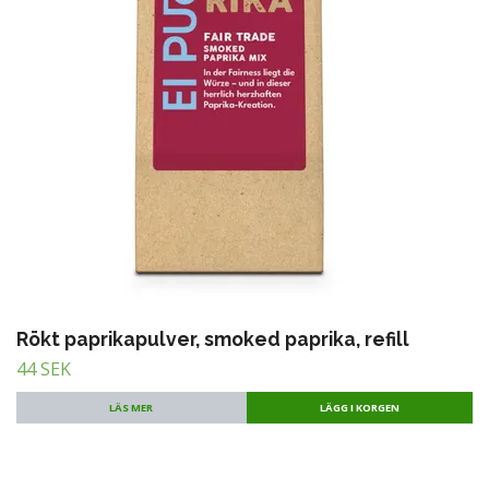
Rökt paprikapulver, smoked paprika, refill
44 SEK
LÄS MER