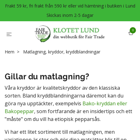
Frakt 59 kr, fri frakt från 590 kr eller vid hämtning i butiken i Lund
Skickas inom 2-5 dagar
0
Hem
Matlagning, kryddor, kryddblandningar
Gillar du matlagning?
Våra kryddor är kvalitetskryddor av den klassiska
sorten. Bland kryddblandningarna däremot kan du
göra nya upptäckter, exempelvis
Bako-kryddan eller
Bakopeppar
, som fortfarande är en insidertips och ett
"måste" om du vill ha etiopisk pepparsås.
Vi har ett litet sortiment till matlagningen, men
variationen är stor och gör dina maträtter blir till en