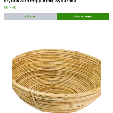
Kryddkvarn Pepparmix, Sydafrika
69 SEK
LÄS MER