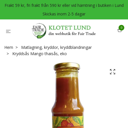
Frakt 59 kr, fri frakt från 590 kr eller vid hämtning i butiken i Lund
Skickas inom 2-5 dagar
0
Hem
Matlagning, kryddor, kryddblandningar
Kryddsås Mango thaisås, eko