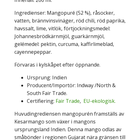
Ingredienser: Mangopuré (52 %), råsocker,
vatten, brännvinsvinäger, röd chili, röd paprika,
havssalt, lime, vitlök, förtjockningsmedel:
Johannesbrödkärnmjöl, guarkärnmjöl,
gelémedel: pektin, curcuma, kaffirlimeblad,
cayennepeppar.
Förvaras i kylskåpet efter öppnande.
Ursprung: Indien
Producent/Importör: Indway /North &
South Fair Trade.
Certifiering:
Fair Trade
,
EU-ekologisk
.
Huvudingrediensen mangopurén framställs av
Kesarmango som växer i mangons
ursprungsland Indien. Denna mango odlas av
småbönder i regionen Gujarat nära gränsen till