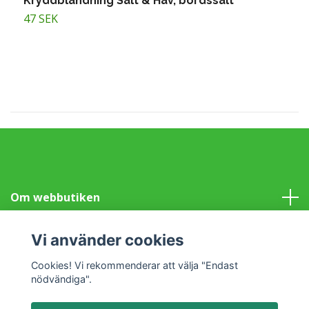
Kryddblandning Salt & Hav, bordssalt
S
47 SEK
6
Om webbutiken
Information
Vi använder cookies
Cookies! Vi rekommenderar att välja "Endast
Sociala medier
nödvändiga".