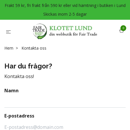
Frakt 59 kr, fri frakt från 590 kr eller vid hämtning i butiken i Lund
Skickas inom 2-5 dagar
0
Hem
Kontakta oss
Har du frågor?
Kontakta oss!
Namn
E-postadress