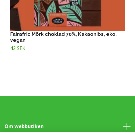
Fairafric Mörk choklad 70%, Kakaonibs, eko,
F
vegan
4
42 SEK
Om webbutiken