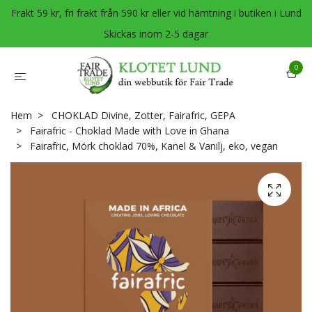
Frakt 59 kr, fri frakt från 590 kr eller vid hämtning i butiken i Lund
Skickas inom 2-5 dagar
0
Hem
CHOKLAD Divine, Zotter, Fairafric, GEPA
Fairafric - Choklad Made with Love in Ghana
Fairafric, Mörk choklad 70%, Kanel & Vanilj, eko, vegan