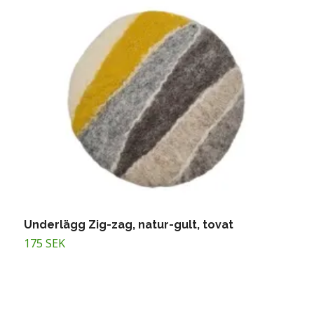
Underlägg Zig-zag, natur-gult, tovat
U
175 SEK
1