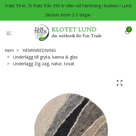
Frakt 59 kr, fri frakt från 590 kr eller vid hämtning i butiken i Lund
Skickas inom 2-5 dagar
0
Hem
HEMINREDNING
Underlägg till gryta, kanna & glas
Underlägg Zig-zag, natur, tovat