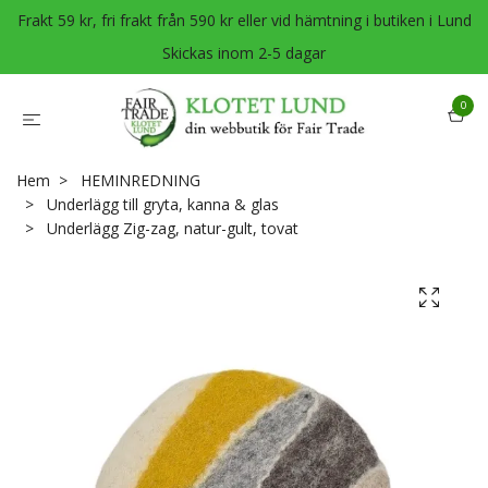
Frakt 59 kr, fri frakt från 590 kr eller vid hämtning i butiken i Lund
Skickas inom 2-5 dagar
0
Hem
HEMINREDNING
Underlägg till gryta, kanna & glas
Underlägg Zig-zag, natur-gult, tovat