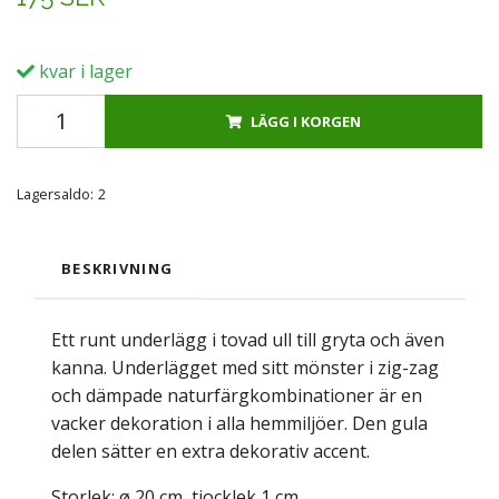
kvar i lager
LÄGG I KORGEN
Lagersaldo:
2
BESKRIVNING
Ett runt underlägg i tovad ull till gryta och även
kanna. Underlägget med sitt mönster i zig-zag
och dämpade naturfärgkombinationer är en
vacker dekoration i alla hemmiljöer. Den gula
delen sätter en extra dekorativ accent.
Storlek: ø 20 cm, tjocklek 1 cm.