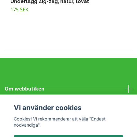
Underlägg Zig-zag, natur, tovat
U
175 SEK
1
Om webbutiken
Information
Vi använder cookies
Cookies! Vi rekommenderar att välja "Endast
Sociala medier
nödvändiga".