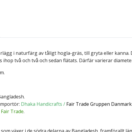
rlägg i naturfärg av tåligt hogla-gräs, till gryta eller kann
s ihop två och två och sedan flätats. Därfär varierar diamete
cm.
Bangladesh.
Importör:
Dhaka Handicrafts /
Fair Trade Gruppen Danmark
Fair Trade
.
 som växer i de södra delarna av Bangladesh, framförallt lä