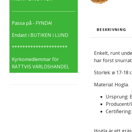
------------------------------------
Passa på - FYNDA!
BESKRIVNING
Endast i BUTIKEN i LUND
*********************
Enkelt, runt unde
Kyrkomedlemmar för
har först snurrat
RÄTTVIS VÄRLDSHANDEL
Storlek: ø 17-18 
Material: Hogla.
Ursprung: 
Producent/
Certifiering:
Hogla är ett gräs