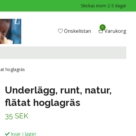
Skickas inom 2-5 dagar
0
Önskelistan
Varukorg
tat hoglagräs
Underlägg, runt, natur,
flätat hoglagräs
35 SEK
kvar i lager