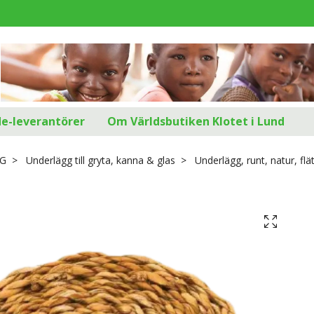
d
de-leverantörer
Om Världsbutiken Klotet i Lund
G
Underlägg till gryta, kanna & glas
Underlägg, runt, natur, flä