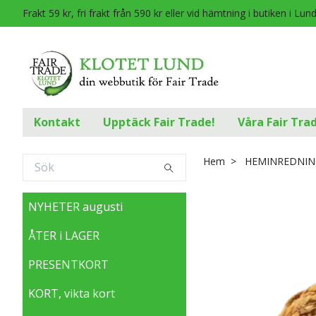
Frakt 59 kr, fri frakt från 590 kr eller vid hämtning i butiken i Lun
Kontakt
Upptäck Fair Trade!
Våra Fair Tra
Hem
HEMINREDNIN
NYHETER augusti
ÅTER i LAGER
PRESENTKORT
KORT, vikta kort