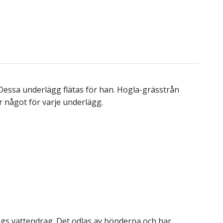
a. Dessa underlägg flätas för han. Hogla-grässtrån
r något för varje underlägg.
ngs vattendrag.
Det odlas av
bönderna och
har