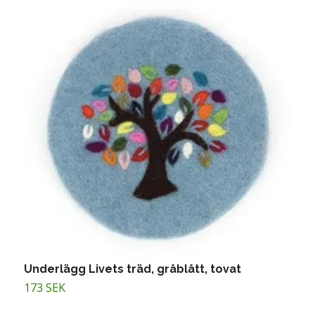
Underlägg Livets träd, gråblått, tovat
U
173 SEK
3