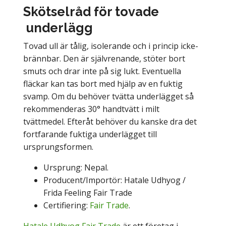
Skötselråd för tovade
underlägg
Tovad ull är tålig, isolerande och i princip icke-
brännbar. Den är självrenande, stöter bort
smuts och drar inte på sig lukt. Eventuella
fläckar kan tas bort med hjälp av en fuktig
svamp. Om du behöver tvätta underlägget så
rekommenderas 30° handtvätt i milt
tvättmedel. Efteråt behöver du kanske dra det
fortfarande fuktiga underlägget till
ursprungsformen.
Ursprung: Nepal.
Producent/Importör: Hatale Udhyog /
Frida Feeling Fair Trade
Certifiering:
Fair Trade
.
Hatale Udhyog Fair Trade
är ett företag i