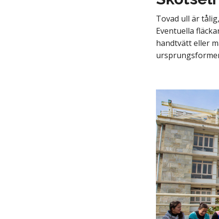
Tovad ull är tåli
Eventuella fläck
handtvätt eller m
ursprungsforme