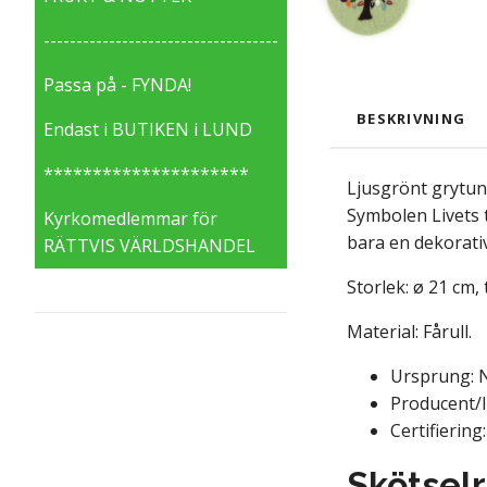
------------------------------------
Passa på - FYNDA!
BESKRIVNING
Endast i BUTIKEN i LUND
*********************
Ljusgrönt grytund
Symbolen Livets t
Kyrkomedlemmar för
bara en dekorati
RÄTTVIS VÄRLDSHANDEL
Storlek: ø 21 cm, 
Material: Fårull.
Ursprung: N
Producent/
Certifiering
Skötsel