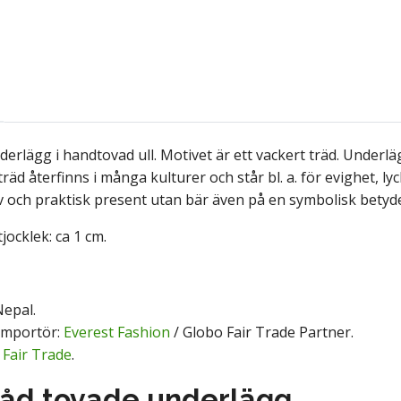
erlägg i handtovad ull. Motivet är ett vackert träd. Underlä
räd återfinns i många kulturer och står bl. a. för evighet, l
v och praktisk present utan bär även på en symbolisk betyde
tjocklek: ca 1 cm.
epal.
Importör:
Everest Fashion
/ Globo Fair Trade Partner.
:
Fair Trade
.
råd tovade underlägg