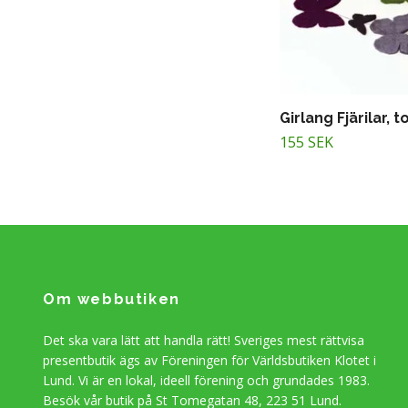
Girlang Fjärilar, 
155 SEK
Om webbutiken
Det ska vara lätt att handla rätt! Sveriges mest rättvisa
presentbutik ägs av Föreningen för Världsbutiken Klotet i
Lund. Vi är en lokal, ideell förening och grundades 1983.
Besök vår butik på St Tomegatan 48, 223 51 Lund.