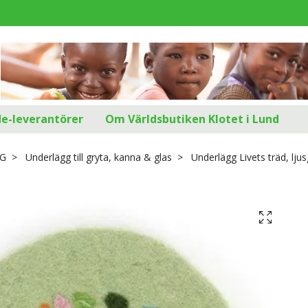
d
de-leverantörer
Om Världsbutiken Klotet i Lund
G
Underlägg till gryta, kanna & glas
Underlägg Livets träd, ljus