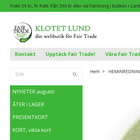
Frakt 59 kr, fri frakt från 590 kr eller vid hämtning i butiken i Lun
Kontakt
Upptäck Fair Trade!
Våra Fair Tra
Hem
HEMINREDNIN
NYHETER augusti
ÅTER i LAGER
PRESENTKORT
KORT, vikta kort