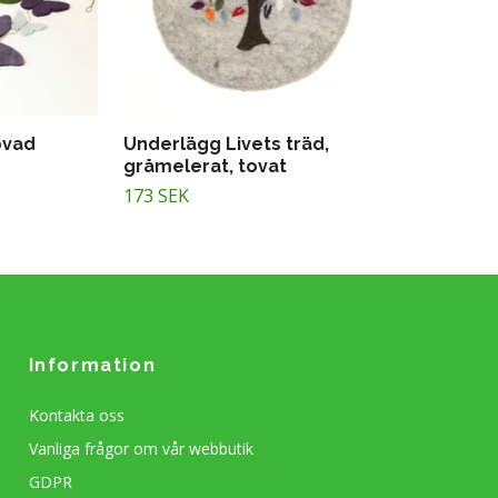
tovad
Underlägg Livets träd,
gråmelerat, tovat
173 SEK
Information
Kontakta oss
Vanliga frågor om vår webbutik
GDPR