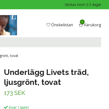
Skickas inom 2-5 dagar
0
Önskelistan
Varukorg
grönt, tovat
Underlägg Livets träd,
ljusgrönt, tovat
173 SEK
kvar i lager