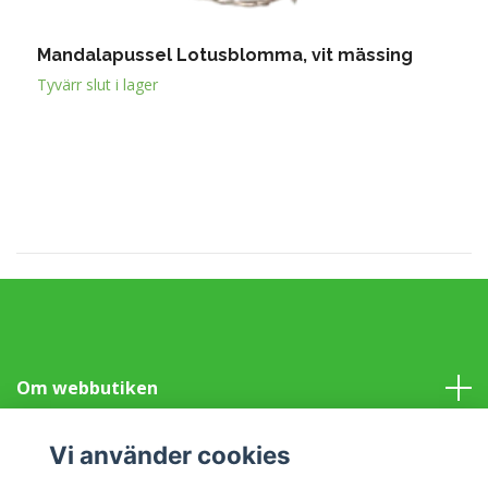
Mandalapussel Lotusblomma, vit mässing
H
5
Tyvärr slut i lager
Om webbutiken
Information
Vi använder cookies