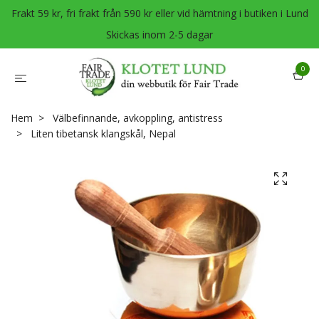
Frakt 59 kr, fri frakt från 590 kr eller vid hämtning i butiken i Lund
Skickas inom 2-5 dagar
0
Hem
Välbefinnande, avkoppling, antistress
Liten tibetansk klangskål, Nepal