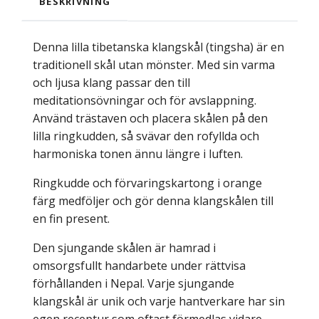
BESKRIVNING
Denna lilla tibetanska klangskål (tingsha) är en
traditionell skål utan mönster. Med sin varma
och ljusa klang passar den till
meditationsövningar och för avslappning.
Använd trästaven och placera skålen på den
lilla ringkudden, så svävar den rofyllda och
harmoniska tonen ännu längre i luften.
Ringkudde och förvaringskartong i orange
färg medföljer och gör denna klangskålen till
en fin present.
Den sjungande skålen är hamrad i
omsorgsfullt handarbete under rättvisa
förhållanden i Nepal. Varje sjungande
klangskål är unik och varje hantverkare har sin
egen receptur som oftast förmedlas vidare