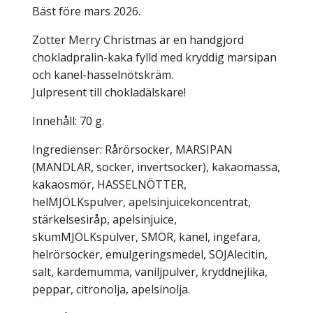
Bäst före mars 2026.
Zotter Merry Christmas är en handgjord
chokladpralin-kaka fylld med kryddig marsipan
och kanel-hasselnötskräm.
Julpresent till chokladälskare!
Innehåll: 70 g.
Ingredienser: Rårörsocker, MARSIPAN
(MANDLAR, socker, invertsocker), kakaomassa,
kakaosmör, HASSELNÖTTER,
helMJÖLKspulver, apelsinjuicekoncentrat,
stärkelsesiråp, apelsinjuice,
skumMJÖLKspulver, SMÖR, kanel, ingefära,
helrörsocker, emulgeringsmedel, SOJAlecitin,
salt, kardemumma, vaniljpulver, kryddnejlika,
peppar, citronolja, apelsinolja.