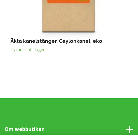
Äkta kanelstänger, Ceylonkanel, eko
Ä
6
Tyvärr slut i lager
Om webbutiken