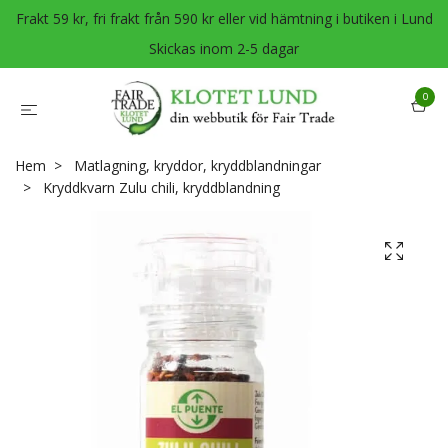
Frakt 59 kr, fri frakt från 590 kr eller vid hämtning i butiken i Lund
Skickas inom 2-5 dagar
0
Hem
Matlagning, kryddor, kryddblandningar
Kryddkvarn Zulu chili, kryddblandning