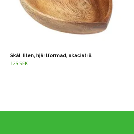
Skål, liten, hjärtformad, akaciaträ
A
125 SEK
1