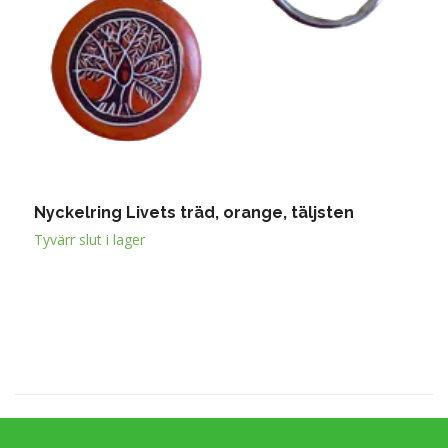
Nyckelring Livets träd, orange, täljsten
S
6
Tyvärr slut i lager