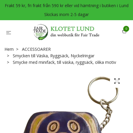
Frakt 59 kr, fri frakt från 590 kr eller vid hämtning i butiken i Lund
Skickas inom 2-5 dagar
0
Hem
ACCESSOARER
Smycken till Väska, Ryggsäck, Nyckelringar
Smycke med minifack, till väska, ryggsäck, olika motiv