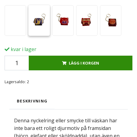
kvar i lager
LÄGG I KORGEN
Lagersaldo:
2
BESKRIVNING
Denna nyckelring eller smycke till väskan har
inte bara ett roligt djurmotiv på framsidan
(björn, elefant eller sköldpadda), utan även en