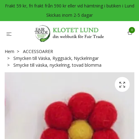
Frakt 59 kr, fri frakt från 590 kr eller vid hämtning i butiken i Lund
Skickas inom 2-5 dagar
0
Hem
ACCESSOARER
Smycken till Väska, Ryggsäck, Nyckelringar
Smycke till väska, nyckelring, tovad blomma