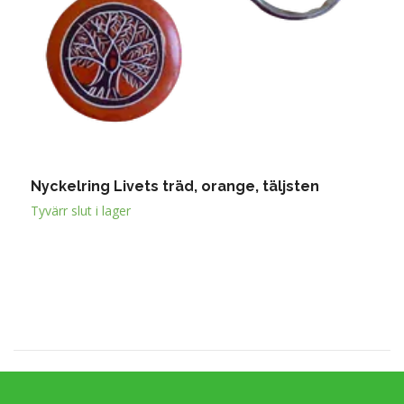
Nyckelring Livets träd, orange, täljsten
S
8
Tyvärr slut i lager