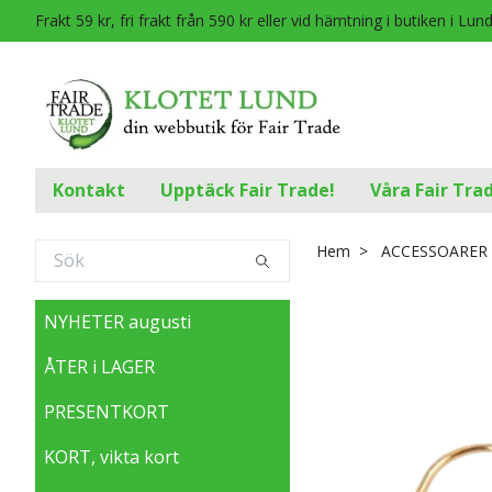
Frakt 59 kr, fri frakt från 590 kr eller vid hämtning i butiken i Lun
Kontakt
Upptäck Fair Trade!
Våra Fair Tra
Hem
ACCESSOARER
NYHETER augusti
ÅTER i LAGER
PRESENTKORT
KORT, vikta kort