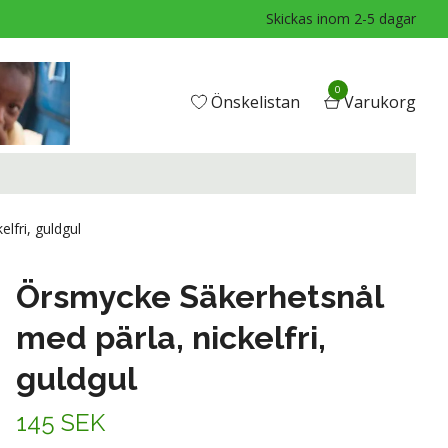
Skickas inom 2-5 dagar
0
Önskelistan
Varukorg
lfri, guldgul
Örsmycke Säkerhetsnål
med pärla, nickelfri,
guldgul
145 SEK