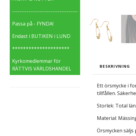
------------------------------------
Passa på - FYNDA!
Endast i BUTIKEN i LUND
*********************
Kyrkomedlemmar för
BESKRIVNING
RÄTTVIS VÄRLDSHANDEL
Ett örsmycke i f
tillfållen. Säker
Storlek: Total lä
Material: Mässing
Örsmycken säljs p