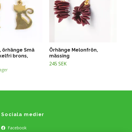
, örhänge Små
Örhänge Melonfrön,
kelfri brons,
mässing
245 SEK
lager
Sociala medier
Facebook