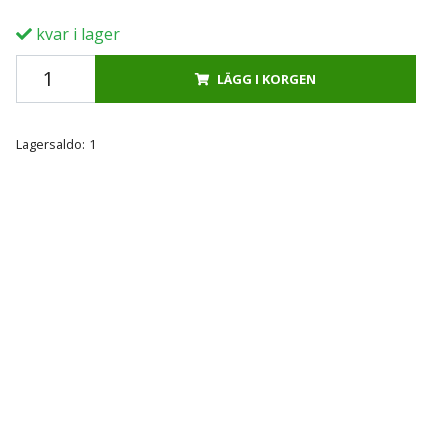
kvar i lager
LÄGG I KORGEN
Lagersaldo:
1