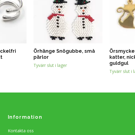
ckelfri
Örhänge Snögubbe, små
Örsmycke
tt
pärlor
katter, nic
guldgul
Tyvärr slut i lager
Tyvärr slut i 
Information
Kontakta oss