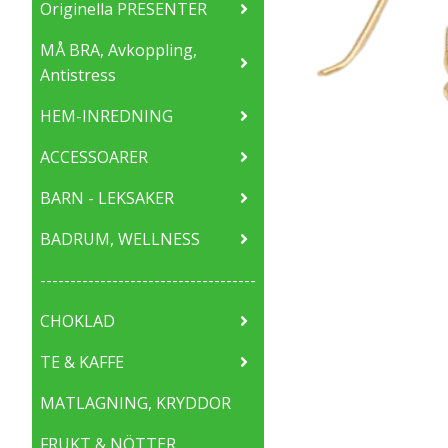
Originella PRESENTER
MÅ BRA, Avkoppling,
Antistress
HEM-INREDNING
ACCESSOARER
BARN - LEKSAKER
BADRUM, WELLNESS
------------------------------------
CHOKLAD
TE & KAFFE
MATLAGNING, KRYDDOR
FRUKT & NÖTTER