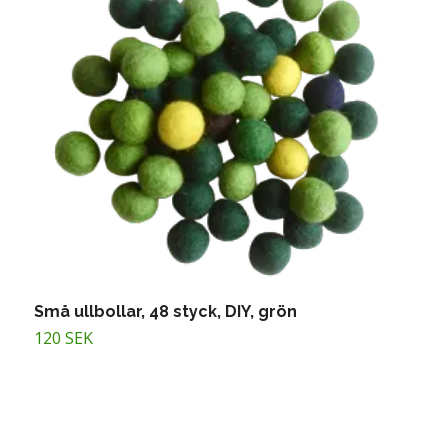
Små ullbollar, 48 styck, DIY, grön
S
120 SEK
1