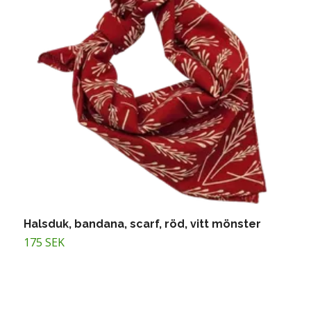
Halsduk, bandana, scarf, röd, vitt mönster
S
175 SEK
1