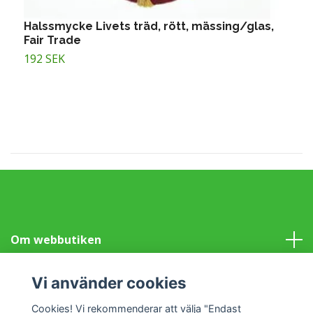
Halssmycke Livets träd, rött, mässing/glas,
H
Fair Trade
g
192 SEK
1
Om webbutiken
Information
Vi använder cookies
Cookies! Vi rekommenderar att välja "Endast