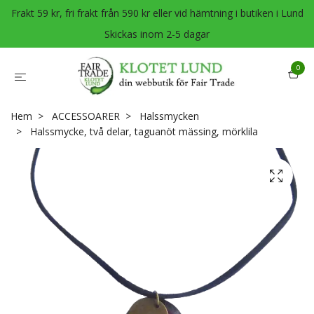
Frakt 59 kr, fri frakt från 590 kr eller vid hämtning i butiken i Lund
Skickas inom 2-5 dagar
0
Hem
ACCESSOARER
Halssmycken
Halssmycke, två delar, taguanöt mässing, mörklila