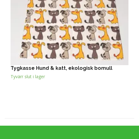
Tygkasse Hund & katt, ekologisk bomull
L
1
Tyvärr slut i lager