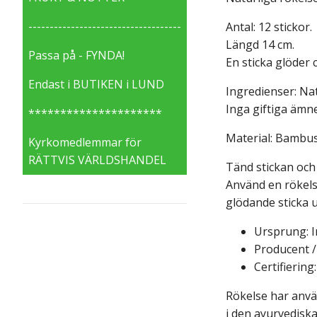
------------------------------------
Antal: 12 stickor.
Längd 14 cm.
Passa på - FYNDA!
En sticka glöder 
Endast i BUTIKEN i LUND
Ingredienser: Na
Inga giftiga ämn
*********************
Material: Bambus
Kyrkomedlemmar för
RÄTTVIS VÄRLDSHANDEL
Tänd stickan och 
Använd en rökelse
glödande sticka u
Ursprung: I
Producent /
Certifiering
Rökelse har anvä
i den ayurvediska 