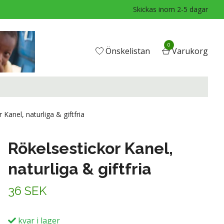
Skickas inom 2-5 dagar
0
Önskelistan
Varukorg
Kanel, naturliga & giftfria
Rökelsestickor Kanel,
naturliga & giftfria
36 SEK
kvar i lager