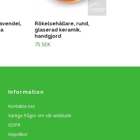
avendel,
Rökelsehållare, rund,
ia
glaserad keramik,
handgjord
75 SEK
Information
Kontakta oss
Vanliga frågor om vår webbutik
GDPR
Köpvillkor