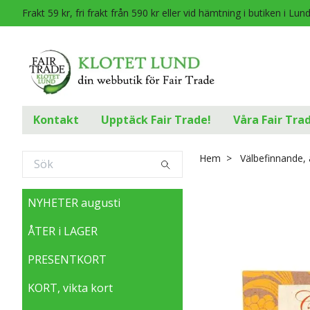
Frakt 59 kr, fri frakt från 590 kr eller vid hämtning i butiken i Lun
Kontakt
Upptäck Fair Trade!
Våra Fair Tra
Hem
Välbefinnande, 
NYHETER augusti
ÅTER i LAGER
PRESENTKORT
KORT, vikta kort