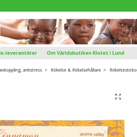
d
de-leverantörer
Om Världsbutiken Klotet i Lund
avkoppling, antistress
Rökelse & Rökelsehållare
Rökelsestickor 