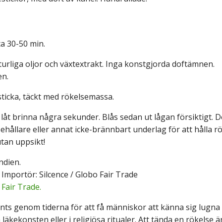
ca 30-50 min.
turliga oljor och växtextrakt. Inga konstgjorda doftämnen.
en.
ticka, täckt med rökelsemassa.
låt brinna några sekunder. Blås sedan ut lågan försiktigt. 
hållare eller annat icke-brännbart underlag för att hålla r
tan uppsikt!
ndien.
 Importör: Silcence / Globo Fair Trade
:
Fair Trade.
nts genom tiderna för att få människor att känna sig lugna 
läkekonsten eller i religiösa ritualer. Att tända en rökelse ä