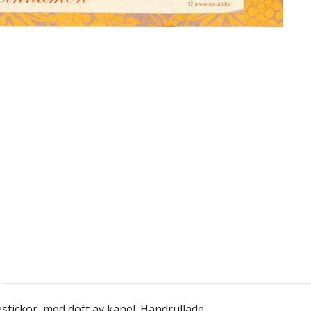
stickor, med doft av kanel. Handrullade.