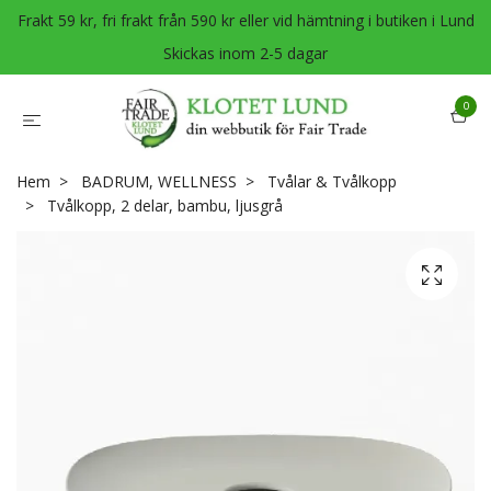
Frakt 59 kr, fri frakt från 590 kr eller vid hämtning i butiken i Lund
Skickas inom 2-5 dagar
0
Hem
BADRUM, WELLNESS
Tvålar & Tvålkopp
Tvålkopp, 2 delar, bambu, ljusgrå