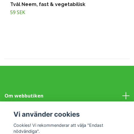
Tvål Neem, fast & vegetabilisk
T
59 SEK
5
Om webbutiken
Information
Vi använder cookies
Cookies! Vi rekommenderar att välja "Endast
Sociala medier
nödvändiga".