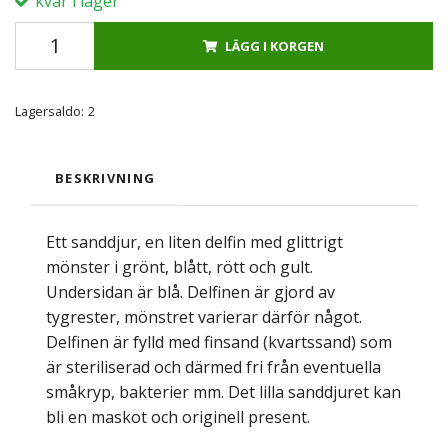
kvar i lager
LÄGG I KORGEN
Lagersaldo:
2
BESKRIVNING
Ett sanddjur, en liten delfin med glittrigt
mönster i grönt, blått, rött och gult.
Undersidan är blå. Delfinen är gjord av
tygrester, mönstret varierar därför något.
Delfinen är fylld med finsand (kvartssand) som
är steriliserad och därmed fri från eventuella
småkryp, bakterier mm. Det lilla sanddjuret kan
bli en maskot och originell present.