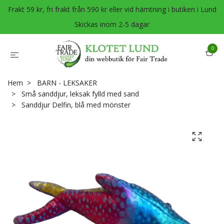
Frakt 59 kr, fri frakt från 590 kr eller vid hämtning i butiken i Lund
Skickas inom 2-5 dagar
0
Hem
BARN - LEKSAKER
Små sanddjur, leksak fylld med sand
Sanddjur Delfin, blå med mönster