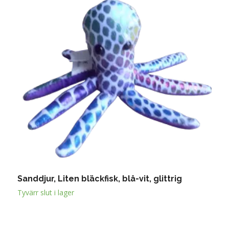
Sanddjur, Liten bläckfisk, blå-vit, glittrig
S
Tyvärr slut i lager
T