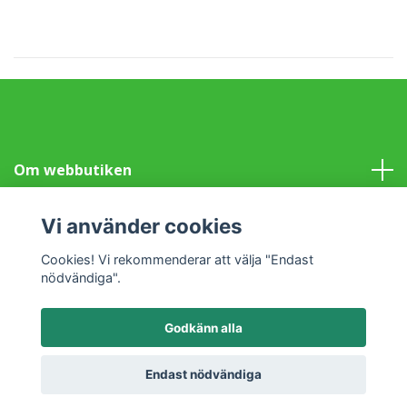
Om webbutiken
Information
Vi använder cookies
Cookies! Vi rekommenderar att välja "Endast
Sociala medier
nödvändiga".
Godkänn alla
© 2026 Klotet i Lund Fair Trade
Powered by Quickbutik
Endast nödvändiga