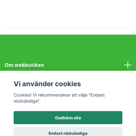
Om webbutiken
Information
Vi använder cookies
Cookies! Vi rekommenderar att välja "Endast
Sociala medier
nödvändiga".
Godkänn alla
© 2026 Klotet i Lund Fair Trade
Powered by Quickbutik
Endast nödvändiga