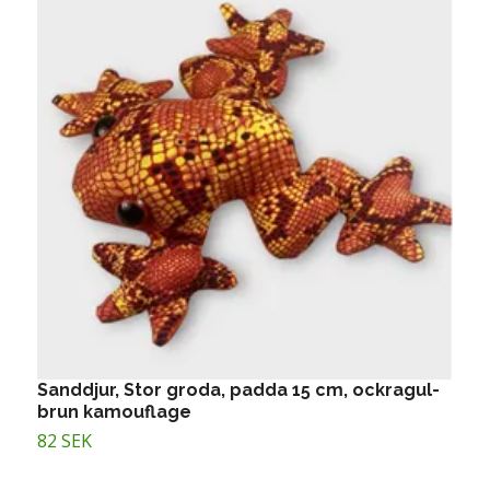
Sanddjur, Stor groda, padda 15 cm, ockragul-
S
brun kamouflage
5
82 SEK