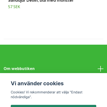
Sanddjur Delfin, blå med mönster
S
57 SEK
5
Om webbutiken
Information
Vi använder cookies
Cookies! Vi rekommenderar att välja "Endast
Sociala medier
nödvändiga".