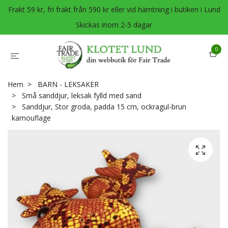
Frakt 59 kr, fri frakt från 590 kr eller vid hämtning i butiken i Lund
Skickas inom 2-5 dagar
0
Hem
BARN - LEKSAKER
Små sanddjur, leksak fylld med sand
Sanddjur, Stor groda, padda 15 cm, ockragul-brun
kamouflage