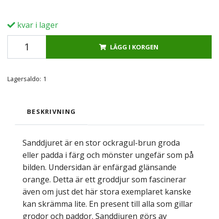
kvar i lager
LÄGG I KORGEN
Lagersaldo:
1
BESKRIVNING
Sanddjuret är en stor ockragul-brun groda
eller padda i färg och mönster ungefär som på
bilden. Undersidan är enfärgad glänsande
orange. Detta är ett groddjur som fascinerar
även om just det här stora exemplaret kanske
kan skrämma lite. En present till alla som gillar
grodor och paddor. Sanddjuren görs av