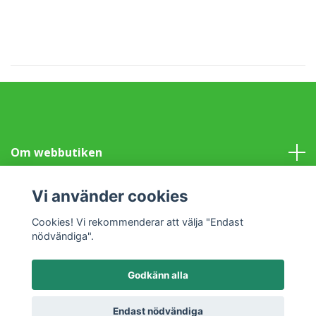
Om webbutiken
Information
Vi använder cookies
Cookies! Vi rekommenderar att välja "Endast
Sociala medier
nödvändiga".
Godkänn alla
© 2026 Klotet i Lund Fair Trade
Powered by Quickbutik
Endast nödvändiga