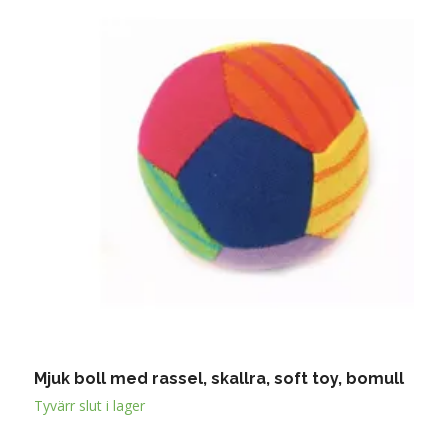
Mjuk boll med rassel, skallra, soft toy, bomull
P
1
Tyvärr slut i lager