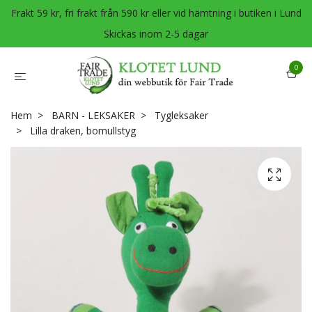
Frakt 59 kr, fri frakt från 590 kr eller vid hämtning i butiken i Lund
Skickas inom 2-5 dagar
0
Hem
BARN - LEKSAKER
Tygleksaker
Lilla draken, bomullstyg