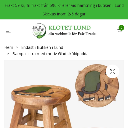
Frakt 59 kr, fri frakt från 590 kr eller vid hämtning i butiken i Lund
Skickas inom 2-5 dagar
0
Hem
Endast i Butiken i Lund
Barnpall i trä med motiv Glad sköldpadda