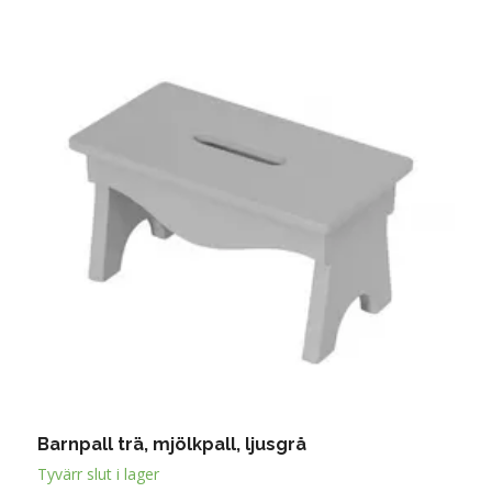
Barnpall trä, mjölkpall, ljusgrå
B
3
Tyvärr slut i lager