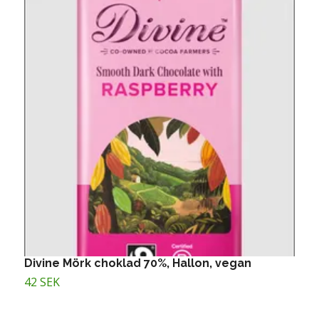
Divine Mörk choklad 70%, Hallon, vegan
D
v
42 SEK
4