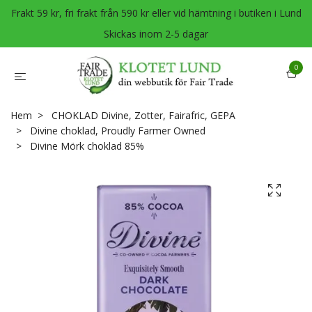
Frakt 59 kr, fri frakt från 590 kr eller vid hämtning i butiken i Lund
Skickas inom 2-5 dagar
0
Hem
CHOKLAD Divine, Zotter, Fairafric, GEPA
Divine choklad, Proudly Farmer Owned
Divine Mörk choklad 85%