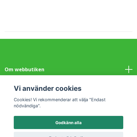
Om webbutiken
Information
Vi använder cookies
Cookies! Vi rekommenderar att välja "Endast
Sociala medier
nödvändiga".
Godkänn alla
© 2026 Klotet i Lund Fair Trade
Powered by Quickbutik