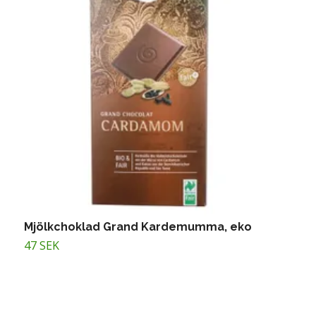
Mjölkchoklad Grand Kardemumma, eko
M
e
47 SEK
4