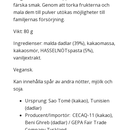
färska smak. Genom att torka frukterna och
mala dem till pulver utökas möjligheter till
familjernas försörjning.
Vikt: 80 g
Ingredienser: malda dadlar (39%), kakaomassa,
kakaosmör, HASSELNÖTspasta (5%),
vaniljextrakt.
Vegansk.
Kan innehålla spår av andra nötter, mjölk och
soja.
Ursprung:
Sao Tomé (kakao), Tunisien
(dadlar)
Producent/Importör: CECAQ-11 (kakao),
Beni Ghreb (dadlar) / GEPA Fair Trade
Company Tyskland