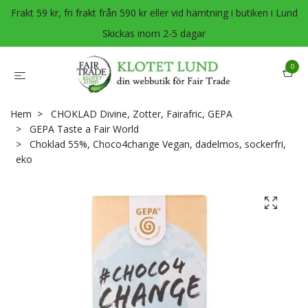
Frakt 59 kr, fri frakt från 590 kr eller vid hämtning i butiken i Lund
Skickas inom 2-5 dagar
0
Hem
CHOKLAD Divine, Zotter, Fairafric, GEPA
GEPA Taste a Fair World
Choklad 55%, Choco4change Vegan, dadelmos, sockerfri,
eko