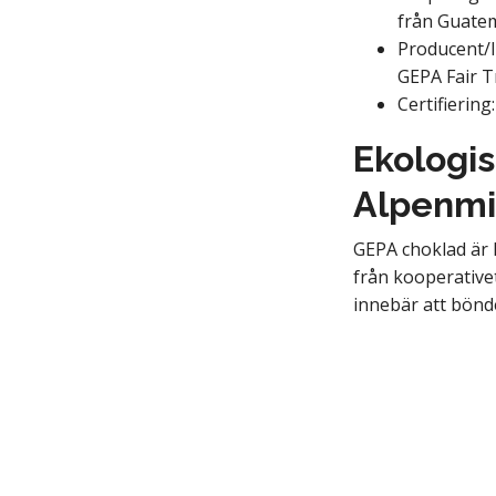
från Guate
Producent/
GEPA Fair 
Certifiering
Ekologi
Alpenmi
GEPA choklad är 
från kooperativet
innebär att bönde