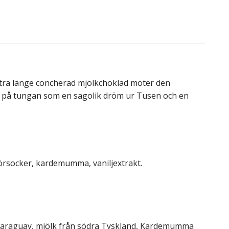
ra länge concherad mjölkchoklad möter den
r på tungan som en sagolik dröm ur Tusen och en
rsocker, kardemumma, vaniljextrakt.
 Paraguay, mjölk från södra Tyskland, Kardemumma