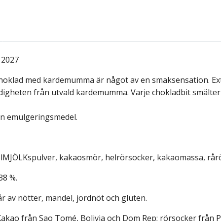
i 2027
choklad med kardemumma är något av en smaksensation. Ext
ddigheten från utvald kardemumma. Varje chokladbit smälte
an emulgeringsmedel.
lMJÖLKspulver, kakaosmör, helrörsocker, kakaomassa, rårö
38 %.
r av nötter, mandel, jordnöt och gluten.
Kakao från Sao Tomé, Bolivia och Dom Rep; rörsocker från