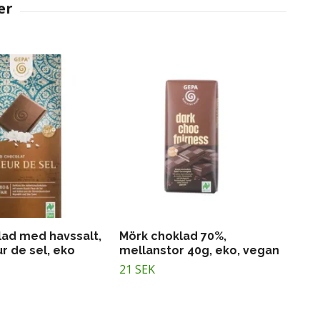
lad med havssalt,
Mörk choklad 70%,
r de sel, eko
mellanstor 40g, eko, vegan
21 SEK