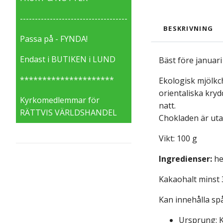
------------------------------------
BESKRIVNING
Passa på - FYNDA!
Endast i BUTIKEN i LUND
Bäst före januar
*********************
Ekologisk mjölk
orientaliska kry
Kyrkomedlemmar för
natt.
RÄTTVIS VÄRLDSHANDEL
Chokladen är ut
Vikt: 100 g
Ingredienser:
he
Kakaohalt minst 
Kan innehålla spå
Ursprung: