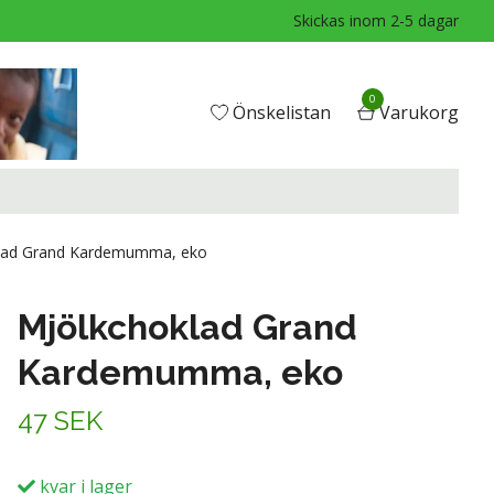
Skickas inom 2-5 dagar
0
Önskelistan
Varukorg
lad Grand Kardemumma, eko
Mjölkchoklad Grand
Kardemumma, eko
47 SEK
kvar i lager