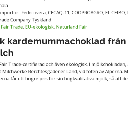
mala
Importör: Fedecovera, CECAQ-11, COOPROAGRO, EL CEIBO, 
Trade Company Tyskland
:
Fair Trade
,
EU-ekologisk
,
Naturland Fair
sk kardemummachoklad från 
lch
Fair Trade-certifierad och även ekologisk. I mjölkchokla
 Milchwerke Berchtesgadener Land, vid foten av Alperna. Mej
rna får ett högre pris för sin högkvalitativa mjölk, så att d