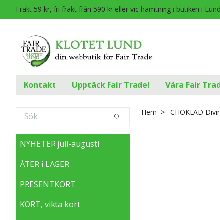
Frakt 59 kr, fri frakt från 590 kr eller vid hämtning i butiken i Lun
Kontakt
Upptäck Fair Trade!
Våra Fair Tra
Hem
CHOKLAD Divine
NYHETER juli-augusti
ÅTER i LAGER
PRESENTKORT
KORT, vikta kort