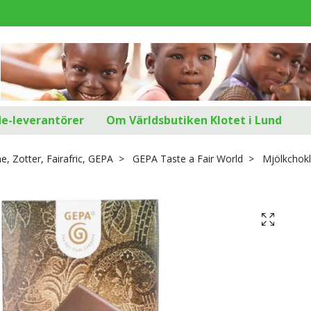
d
de-leverantörer
Om Världsbutiken Klotet i Lund
, Zotter, Fairafric, GEPA
GEPA Taste a Fair World
Mjölkchok