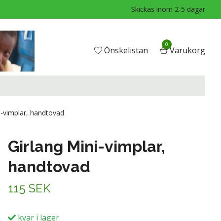
Skickas inom 2-5 dagar
0
Önskelistan
Varukorg
i-vimplar, handtovad
Girlang Mini-vimplar,
handtovad
115 SEK
kvar i lager