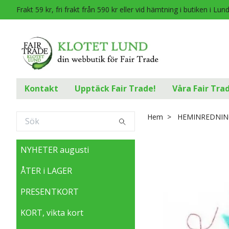
Frakt 59 kr, fri frakt från 590 kr eller vid hämtning i butiken i Lun
Kontakt
Upptäck Fair Trade!
Våra Fair Tra
Hem
HEMINREDNIN
NYHETER augusti
ÅTER i LAGER
PRESENTKORT
KORT, vikta kort