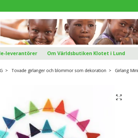
d
de-leverantörer
Om Världsbutiken Klotet i Lund
G
Tovade girlanger och blommor som dekoration
Girlang Min