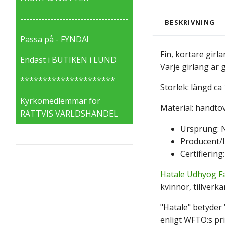
------------------------------------
BESKRIVNING
Passa på - FYNDA!
Fin, kortare girl
Endast i BUTIKEN i LUND
Varje girlang är
*********************
Storlek: längd ca
Kyrkomedlemmar för
Material: handtov
RÄTTVIS VÄRLDSHANDEL
Ursprung: N
Producent/I
Certifiering
Hatale Udhyog Fa
kvinnor, tillverk
"Hatale" betyder 
enligt WFTO:s pri