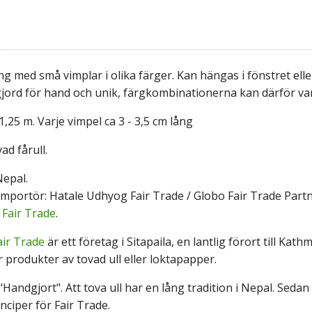
ang med små vimplar i olika färger. Kan hängas i fönstret el
 gjord för hand och unik, färgkombinationerna kan därför va
 1,25 m. Varje vimpel ca 3 - 3,5 cm lång
ad fårull.
epal.
mportör: Hatale
Udhyog Fair Trad
e / Globo Fair Trade Partn
:
Fair Trade
.
ir Trade
är ett företag i Sitapaila, en lantlig förort till K
ar produkter av tovad ull eller loktapapper.
"Handgjort". Att tova ull har en lång tradition i Nepal. Seda
nciper för Fair Trade.