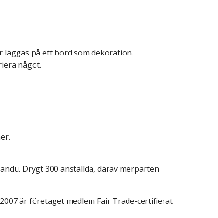
ler läggas på ett bord som dekoration.
riera något.
er.
athmandu. Drygt 300 anställda, därav merparten
n 2007 är företaget medlem Fair Trade-certifierat