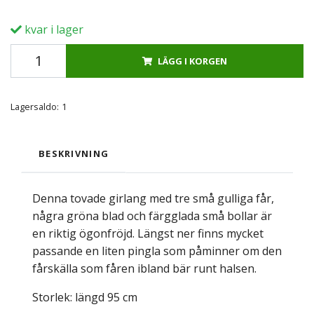
kvar i lager
LÄGG I KORGEN
Lagersaldo:
1
BESKRIVNING
Denna tovade girlang med tre små gulliga får,
några gröna blad och färgglada små bollar är
en riktig ögonfröjd. Längst ner finns mycket
passande en liten pingla som påminner om den
fårskälla som fåren ibland bär runt halsen.
Storlek: längd 95 cm