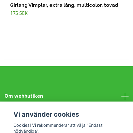
Girlang Vimplar, extra lång, multicolor, tovad
G
175 SEK
1
Om webbutiken
Information
Vi använder cookies
Cookies! Vi rekommenderar att välja "Endast
Sociala medier
nödvändiga".