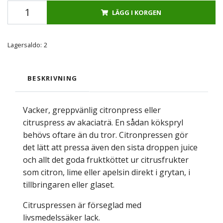
LÄGG I KORGEN
Lagersaldo:
2
BESKRIVNING
Vacker, greppvänlig citronpress eller
citruspress av akaciaträ. En sådan kökspryl
behövs oftare än du tror. Citronpressen gör
det lätt att pressa även den sista droppen juice
och allt det goda fruktköttet ur citrusfrukter
som citron, lime eller apelsin direkt i grytan, i
tillbringaren eller glaset.
Citruspressen är förseglad med
livsmedelssäker lack.