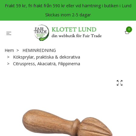
Frakt 59 kr, fri frakt från 590 kr eller vid hämtning i butiken i Lund
Skickas inom 2-5 dagar
0
Hem
HEMINREDNING
Köksprylar, praktiska & dekorativa
Citruspress, Akaciaträ, Filippinerna