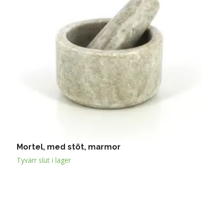
Mortel, med stöt, marmor
S
Tyvärr slut i lager
T