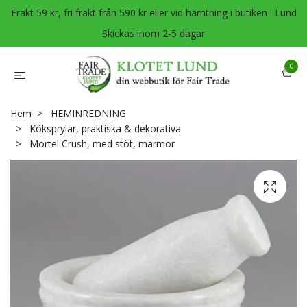
Frakt 59 kr, fri frakt från 590 kr eller vid hämtning i butiken i Lund
Skickas inom 2-5 dagar
0
Hem
HEMINREDNING
Köksprylar, praktiska & dekorativa
Mortel Crush, med stöt, marmor