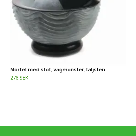
Mortel med stöt, vågmönster, täljsten
B
278 SEK
1