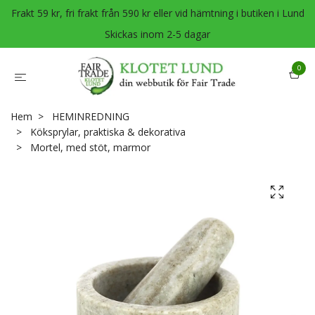
Frakt 59 kr, fri frakt från 590 kr eller vid hämtning i butiken i Lund
Skickas inom 2-5 dagar
0
Hem
HEMINREDNING
Köksprylar, praktiska & dekorativa
Mortel, med stöt, marmor