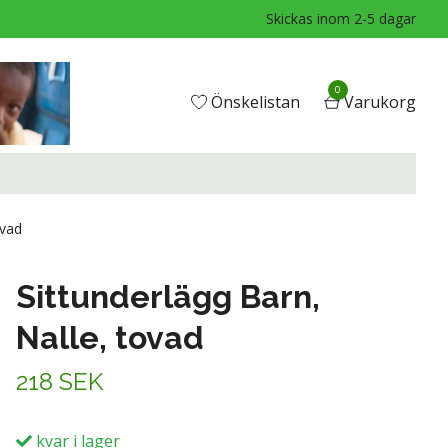
Skickas inom 2-5 dagar
0
Önskelistan
Varukorg
ovad
Sittunderlägg Barn,
Nalle, tovad
218 SEK
kvar i lager