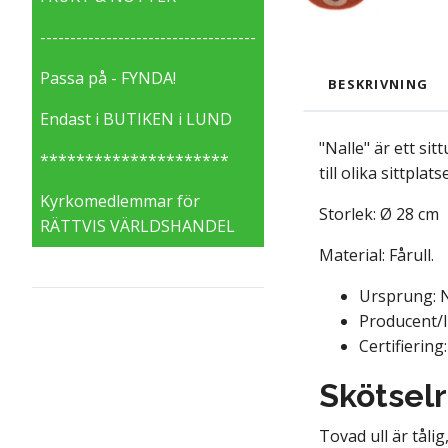
------------------------------------
Passa på - FYNDA!
BESKRIVNING
Endast i BUTIKEN i LUND
"Nalle" är ett si
*********************
till olika sittpla
Kyrkomedlemmar för
Storlek: Ø 28 cm
RÄTTVIS VÄRLDSHANDEL
Material: Fårull.
Ursprung: N
Producent/
Certifiering
Skötsel
Tovad ull är tåli