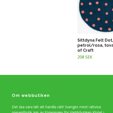
Sittdyna Felt Dot
petrol/rosa, tov
of Craft
208 SEK
Om webbutiken
Det ska vara lätt att handla rätt! Sveriges mest rättvisa
presentbutik ägs av Föreningen för Världsbutiken Klotet i