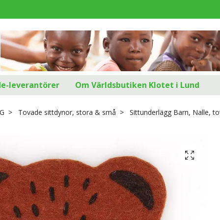
d
de-leverantörer
Om Världsbutiken Klotet i Lund
G
Tovade sittdynor, stora & små
Sittunderlägg Barn, Nalle, t