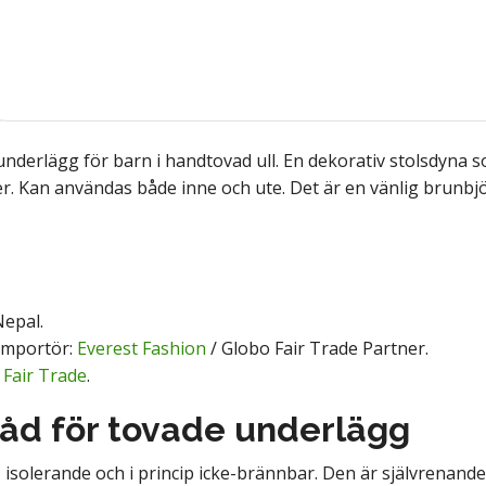
ttunderlägg för barn i handtovad ull. En dekorativ stolsdyna s
tser. Kan användas både inne och ute. Det är en vänlig brunbjörn
epal.
Importör:
Everest Fashion
/ Globo Fair Trade Partner.
:
Fair Trade
.
råd för tovade underlägg
g, isolerande och i princip icke-brännbar. Den är självrenande