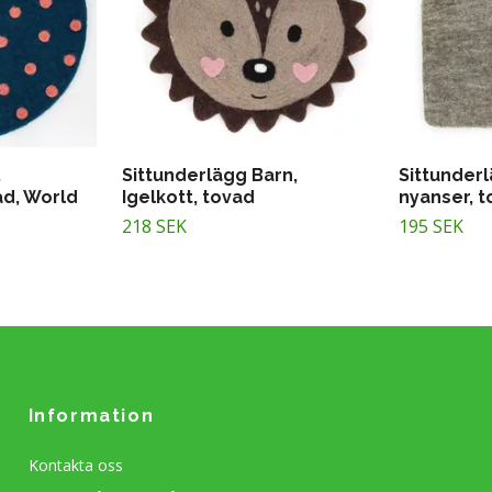
,
Sittunderlägg Barn,
Sittunderl
ad, World
Igelkott, tovad
nyanser, t
218 SEK
195 SEK
Information
Kontakta oss