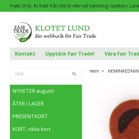
Frakt 59 kr, fri frakt från 590 kr eller vid hämtning i butiken i Lun
Kontakt
Upptäck Fair Trade!
Våra Fair Tra
Hem
HEMINREDNIN
NYHETER augusti
ÅTER i LAGER
PRESENTKORT
KORT, vikta kort