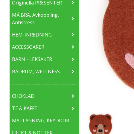
Originella PRESENTER
MÅ BRA, Avkoppling,
Antistress
HEM-INREDNING
ACCESSOARER
BARN - LEKSAKER
BADRUM, WELLNESS
------------------------------------
CHOKLAD
TE & KAFFE
MATLAGNING, KRYDDOR
FRUKT & NÖTTER