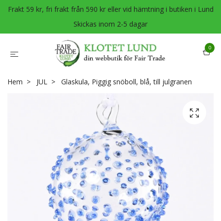
Frakt 59 kr, fri frakt från 590 kr eller vid hämtning i butiken i Lund
Skickas inom 2-5 dagar
0
Hem
JUL
Glaskula, Piggig snöboll, blå, till julgranen