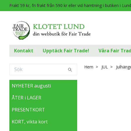
Frakt 59 kr, fri frakt från 590 kr eller vid hämtning i butiken i Lun
Kontakt
Upptäck Fair Trade!
Våra Fair Tra
Hem
JUL
Julhäng
NYHETER augusti
ÅTER i LAGER
PRESENTKORT
KORT, vikta kort