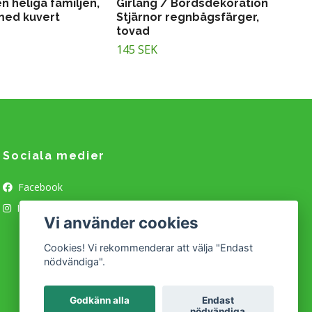
en heliga familjen,
Girlang / Bordsdekoration
med kuvert
Stjärnor regnbågsfärger,
tovad
145 SEK
Sociala medier
Facebook
Instagram
Vi använder cookies
Cookies! Vi rekommenderar att välja "Endast
nödvändiga".
Godkänn alla
Endast
nödvändiga