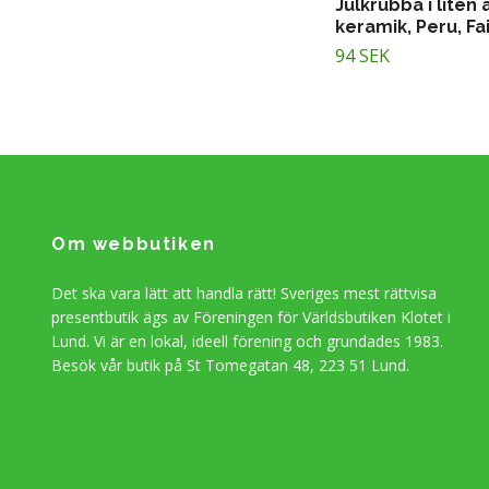
Julkrubba i liten 
keramik, Peru, Fa
94 SEK
Om webbutiken
Det ska vara lätt att handla rätt! Sveriges mest rättvisa
presentbutik ägs av Föreningen för Världsbutiken Klotet i
Lund. Vi är en lokal, ideell förening och grundades 1983.
Besök vår butik på St Tomegatan 48, 223 51 Lund.