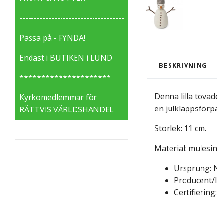
------------------------------------
Passa på - FYNDA!
Endast i BUTIKEN i LUND
BESKRIVNING
*********************
Denna lilla tova
Kyrkomedlemmar för
en julklappsförpa
RÄTTVIS VÄRLDSHANDEL
Storlek: 11 cm.
Material: mulesing
Ursprung: N
Producent/I
Certifiering