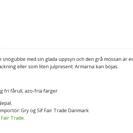
de snögubbe med sin glada uppsyn och den grå mössan är en 
ckning eller som liten julpresent. Armarna kan böjas.
 fri fårull, azo-fria färger
epal.
mportör: Gry og Sif Fair Trade Danmark
:
Fair Trade.