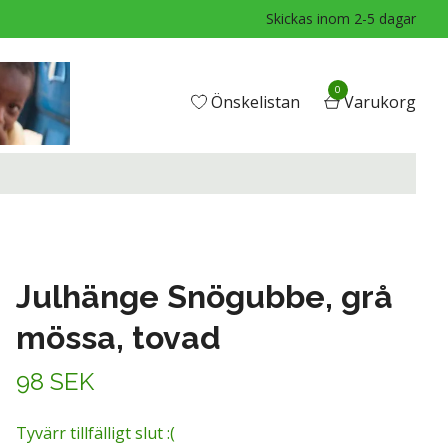
Skickas inom 2-5 dagar
0
Önskelistan
Varukorg
Julhänge Snögubbe, grå
mössa, tovad
98 SEK
Tyvärr tillfälligt slut :(