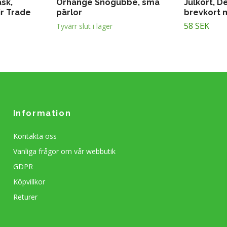
ask,
Örhänge Snögubbe, små
Julkort, D
ir Trade
pärlor
brevkort 
58 SEK
Tyvärr slut i lager
Information
Kontakta oss
Vanliga frågor om vår webbutik
GDPR
Köpvillkor
Returer