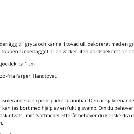
derlägg till gryta och kanna, i tovad ull, dekorerat med en g
 toppen. Underlägget är en vacker liten bordsdekoration och
tjocklek: ca 1 cm.
azo-fria färger. Handtovat.
g, isolerande och i princip icke-brännbar. Den är självrenande
ar kan tas bort med hjälp av en fuktig svamp. Om du behöv
askintvätt i milt tvättmedel. Efteråt behöver du kanske dra d
n.