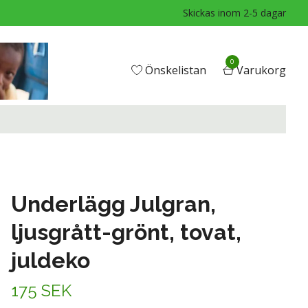
Skickas inom 2-5 dagar
0
Önskelistan
Varukorg
Underlägg Julgran,
ljusgrått-grönt, tovat,
juldeko
175 SEK