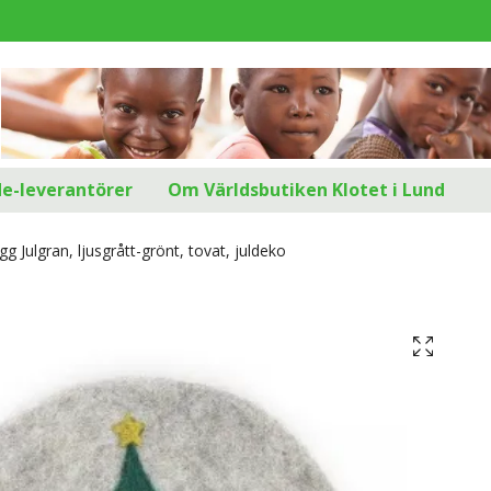
d
de-leverantörer
Om Världsbutiken Klotet i Lund
g Julgran, ljusgrått-grönt, tovat, juldeko