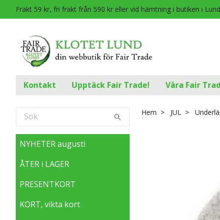
Frakt 59 kr, fri frakt från 590 kr eller vid hämtning i butiken i Lun
Kontakt
Upptäck Fair Trade!
Våra Fair Tra
Hem
JUL
Underläg
NYHETER augusti
ÅTER i LAGER
PRESENTKORT
KORT, vikta kort