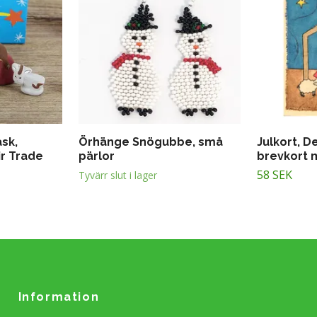
ask,
Örhänge Snögubbe, små
Julkort, D
ir Trade
pärlor
brevkort 
58 SEK
Tyvärr slut i lager
Information