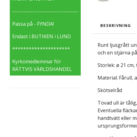
------------------------------------
Passa på - FYNDA!
BESKRIVNING
Endast i BUTIKEN i LUND
Runt ljusgrått un
*********************
och en stjärna på
Kyrkomedlemmar för
Storlek: ø 21 cm, 
RÄTTVIS VÄRLDSHANDEL
Material: Fårull, 
Skötselråd
Tovad ull är tåli
Eventuella fläck
handtvätt eller m
ursprungsforme