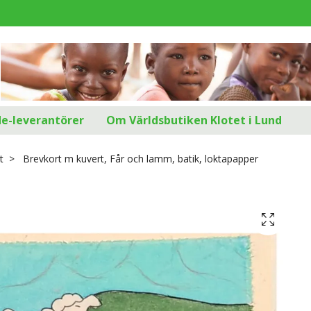
d
de-leverantörer
Om Världsbutiken Klotet i Lund
t
Brevkort m kuvert, Får och lamm, batik, loktapapper