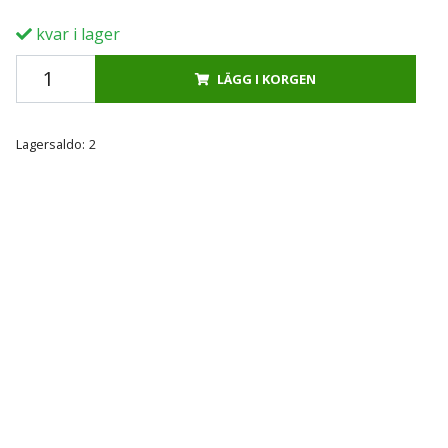
kvar i lager
LÄGG I KORGEN
Lagersaldo:
2