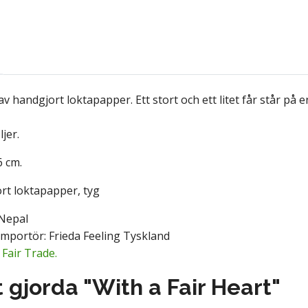
 av handgjort loktapapper. Ett stort och ett litet får står på 
ljer.
6 cm.
ort loktapapper, tyg
Nepal
mportör: Frieda Feeling Tyskland
Fair Trade.
 gjorda "With a Fair Heart"