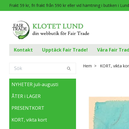
Frakt 59 kr, fri frakt från 590 kr eller vid hämtning i butiken i Lun
Kontakt
Upptäck Fair Trade!
Våra Fair Tra
Hem
KORT, vikta kor
NYHETER juli-augusti
ÅTER i LAGER
PRESENTKORT
KORT, vikta kort