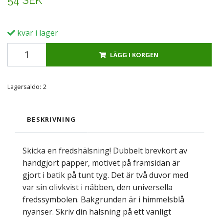
54 SEK
kvar i lager
LÄGG I KORGEN
Lagersaldo:
2
BESKRIVNING
Skicka en fredshälsning! Dubbelt brevkort av
handgjort papper, motivet på framsidan är
gjort i batik på tunt tyg. Det är två duvor med
var sin olivkvist i näbben, den universella
fredssymbolen. Bakgrunden är i himmelsblå
nyanser. Skriv din hälsning på ett vanligt