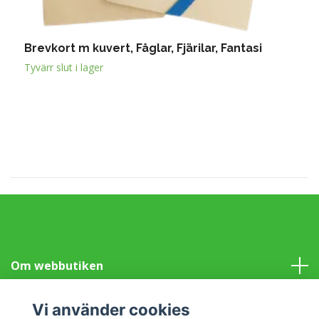
Brevkort m kuvert, Fåglar, Fjärilar, Fantasi
B
5
Tyvärr slut i lager
Om webbutiken
Information
Vi använder cookies