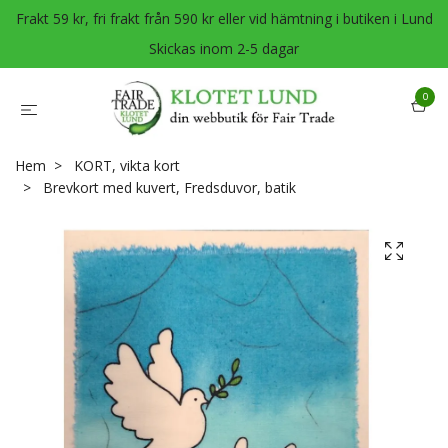
Frakt 59 kr, fri frakt från 590 kr eller vid hämtning i butiken i Lund
Skickas inom 2-5 dagar
0
Hem
KORT, vikta kort
Brevkort med kuvert, Fredsduvor, batik