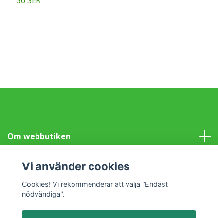
36 SEK
4
Om webbutiken
Information
Vi använder cookies
Cookies! Vi rekommenderar att välja "Endast
Sociala medier
nödvändiga".