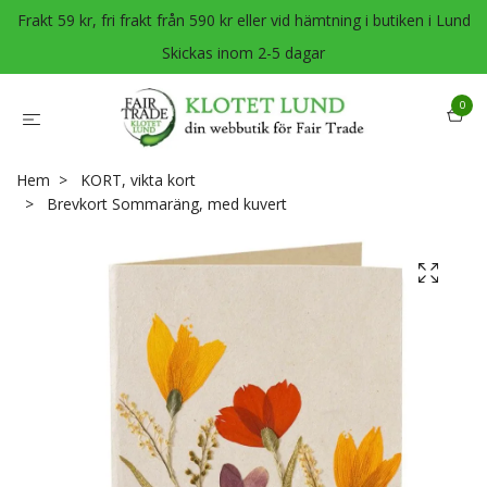
Frakt 59 kr, fri frakt från 590 kr eller vid hämtning i butiken i Lund
Skickas inom 2-5 dagar
0
Hem
KORT, vikta kort
Brevkort Sommaräng, med kuvert