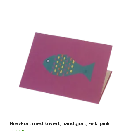
Brevkort med kuvert, handgjort, Fisk, pink
B
j