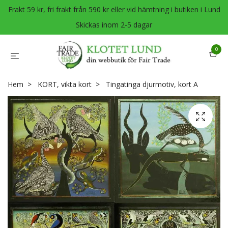
Frakt 59 kr, fri frakt från 590 kr eller vid hämtning i butiken i Lund
Skickas inom 2-5 dagar
0
Hem
KORT, vikta kort
Tingatinga djurmotiv, kort A