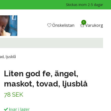
Skickas inom 2-5 dagar
0
Önskelistan
Varukorg
d, ljusblå
Liten god fe, ängel,
maskot, tovad, ljusblå
78 SEK
kvar i lager