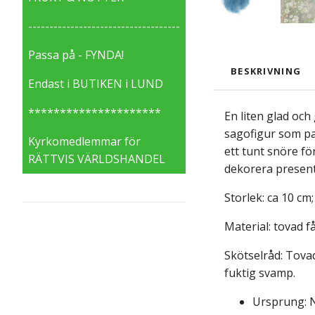
------------------------------------
Passa på - FYNDA!
BESKRIVNING
Endast i BUTIKEN i LUND
*********************
En liten glad och
sagofigur som pa
Kyrkomedlemmar för
ett tunt snöre fö
RÄTTVIS VÄRLDSHANDEL
dekorera presen
Storlek: ca 10 cm
Material: tovad få
Skötselråd: Tovad
fuktig svamp.
Ursprung: 