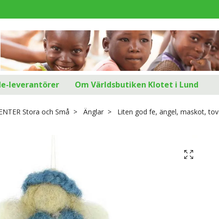
d
de-leverantörer
Om Världsbutiken Klotet i Lund
SENTER Stora och Små
Änglar
Liten god fe, ängel, maskot, tova