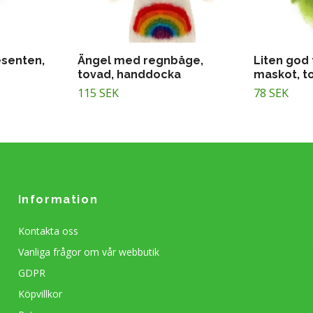
resenten,
Ängel med regnbåge,
Liten god 
tovad, handdocka
maskot, t
115 SEK
78 SEK
Information
Kontakta oss
Vanliga frågor om vår webbutik
GDPR
Köpvillkor