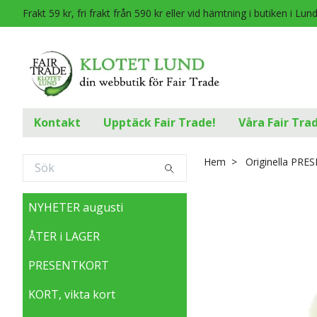
Frakt 59 kr, fri frakt från 590 kr eller vid hämtning i butiken i Lun
Kontakt
Upptäck Fair Trade!
Våra Fair Tra
Hem
Originella PRE
NYHETER augusti
ÅTER i LAGER
PRESENTKORT
KORT, vikta kort